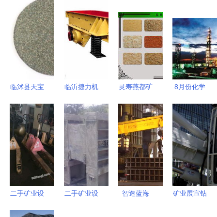
临沭县天宝
临沂捷力机
灵寿燕都矿
8月份化学
矿业 深耕
械 矿业输
业 天然彩
原料和制品
非金属矿
送设备全系
砂、染色彩
增长1.2%
产，引领采
列产品一览
砂与特种矿
化工产业稳
矿业绿色发
物加工专家
步回升，支
展
持工业经济
实现韧性与
转型
二手矿业设
二手矿业设
智造蓝海
矿业展宣钻
备 江苏地
备产品列表
精品线路
重机 重塑