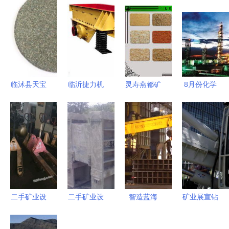
临沭县天宝
临沂捷力机
灵寿燕都矿
8月份化学
矿业 深耕
械 矿业输
业 天然彩
原料和制品
非金属矿
送设备全系
砂、染色彩
增长1.2%
产，引领采
列产品一览
砂与特种矿
化工产业稳
矿业绿色发
物加工专家
步回升，支
展
持工业经济
实现韧性与
转型
二手矿业设
二手矿业设
智造蓝海
矿业展宣钻
备 江苏地
备产品列表
精品线路
重机 重塑
区的求购、
| 第1页 采
象山勾勒经
采矿业地