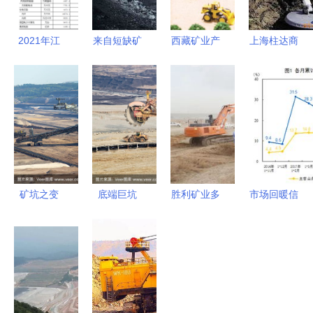
2021年江
来自短缺矿
西藏矿业产
上海柱达商
苏省采矿业
产资源的警
品量价齐跌
贸 矿业物
发展情况统
告 矿物枯
净利降逾90
探仪器产品
计公报
竭将使人类
6轮甩卖资
列表
无法生产，
产无人问津
采矿业何去
拟4折亏本
何从？
清仓
矿坑之变
底端巨坑
胜利矿业多
市场回暖信
从褐煤采掘
采矿业的地
项措施确保
号初现 11
到露天咖啡
下伤痕与未
土方剥离顺
月采矿业利
馆的转型之
来图景
利推进
润总额同比
路
增长近3倍