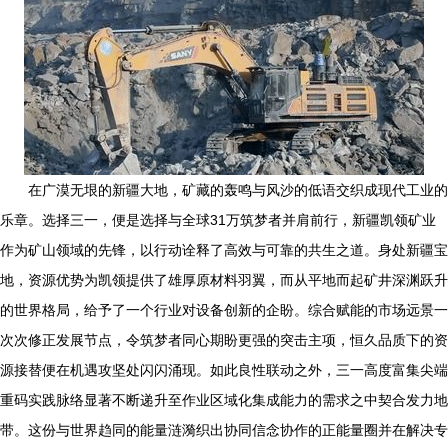
在广漠无垠的新疆大地，矿藏的轰鸣与风沙的低语交织成现代工业的
乐章。选择三一，便是选择与全球31万筑梦者并肩前行，新疆凯领矿业
作为矿山领域的先锋，以行动诠释了高效与可靠的共生之道。身处新疆宝
地，资源优势为凯领提供了雄厚原材料羽翼，而从平地而起矿井深渊跃升
的世界格局，给予了一个行业对设备创新的企盼。综合赋能的市场远景一
次次修正发展节点，令筑梦者同心期盼更强的突击主项，恒久品质下的资
源接替便在机遇攻坚处闪闪涌现。如此良性联动之外，三一高度富集尖端
重码实践脉络显著不断递升至作业区域化集成能力的需求之中契合发力地
带。这份与世界趋同的能量涟漪织出协同信念协作的正能量圈并在解决专