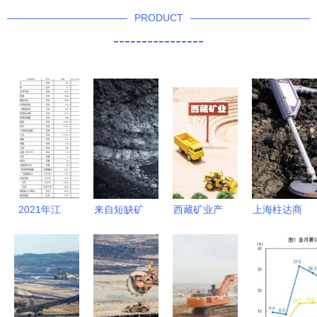
PRODUCT
----------------
2021年江
来自短缺矿
西藏矿业产
上海柱达商
苏省采矿业
产资源的警
品量价齐跌
贸 矿业物
发展情况统
告 矿物枯
净利降逾90
探仪器产品
计公报
竭将使人类
6轮甩卖资
列表
无法生产，
产无人问津
采矿业何去
拟4折亏本