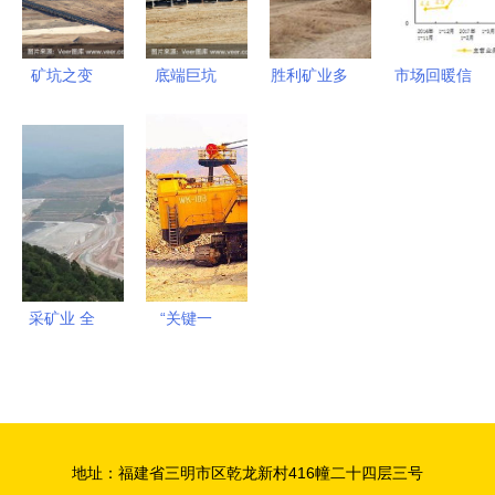
何从？
清仓
矿坑之变
底端巨坑
胜利矿业多
市场回暖信
从褐煤采掘
采矿业的地
项措施确保
号初现 11
到露天咖啡
下伤痕与未
土方剥离顺
月采矿业利
馆的转型之
来图景
利推进
润总额同比
路
增长近3倍
采矿业 全
“关键一
球经济的基
招”激活新
石与未来展
动能——鞍
望
钢矿业鞍千
矿业公司主
地址：福建省三明市区乾龙新村416幢二十四层三号
要技经指标